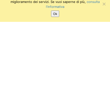
miglioramento dei servizi. Se vuoi saperne di più,
consulta
l'informativa
Ok
SEGUICI SU:
Twitter
Facebook
Instagram
Youtube
Museo degli Strumenti per il Calcolo