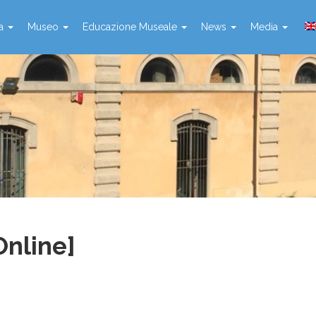
ta
Museo
Educazione Museale
News
Media
Online]