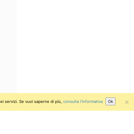
ei servizi. Se vuoi saperne di più,
consulta l'informativa
Ok