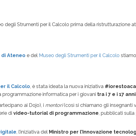
egli Strumenti per il Calcolo prima della ristrutturazione at
 di Ateneo
e del
Museo degli Strumenti per il Calcolo
stiamo
r il Calcolo
, è stata ideata la nuova iniziativa
#iorestoac
la programmazione informatica per i giovani
tra i 7 e i 17 anni
rtecipano ai Dojo), i
mentori
(così si chiamano gli insegnanti v
erie di
video-tutorial di programmazione
, pubblicati sull
igitale
, l’iniziativa del
Ministro per l’Innovazione tecnolog