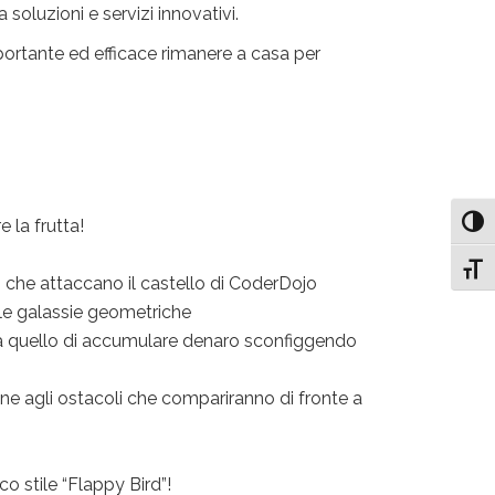
soluzioni e servizi innovativi.
portante ed efficace rimanere a casa per
 la frutta!
Attiv
Attiv
i che attaccano il castello di CoderDojo
elle galassie geometriche
sarà quello di accumulare denaro sconfiggendo
ne agli ostacoli che compariranno di fronte a
co stile “Flappy Bird”!