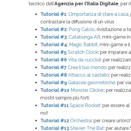
tecnico dell’
Agenzia per l’Italia Digitale
, per 
Tutorial #1
: L’importanza di stare a casa
,
contrastare la diffusione di un virus
Tutorial #2
: Pong Calcio
, rivisitazione a
Tutorial #3
: Catabunga AR
, mini-game i
Tutorial #4
: Magic Rabbit
, mini-game e il
Tutorial #5
Scratch Clock
: per imparare 
Tutorial #6
Vita da cuccioli
:
per realizzar
Tutorial #7
Crea il tuo mondo
: per reali
Tutorial #8
Attacco al castello
: per real
Tutorial #9
Galassie geometriche
:
per vi
Tutorial #10
Monster Clicker
: per realiz
mostri sempre più forti
Tutorial #11
Space Rocket
: per essere a
noi!
Tutorial #12
Orchestra
: per creare un’or
Tutorial #13
Steven The Bat
: per aiutare