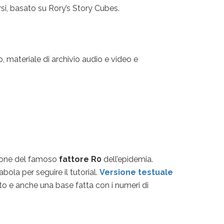
rsi, basato su Rory’s Story Cubes.
to, materiale di archivio audio e video e
zione del famoso
fattore R0
dell’epidemia.
bola per seguire il tutorial.
Versione testuale
iato e anche una base fatta con i numeri di