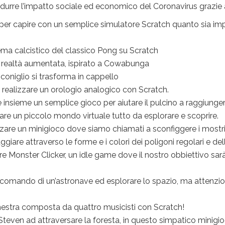
ridurre l’impatto sociale ed economico del Coronavirus grazie a 
 per capire con un semplice simulatore Scratch quanto sia im
 tema calcistico del classico Pong su Scratch
n realtà aumentata, ispirato a Cowabunga
 coniglio si trasforma in cappello
a realizzare un orologio analogico con Scratch.
e insieme un semplice gioco per aiutare il pulcino a raggiungere
zzare un piccolo mondo virtuale tutto da esplorare e scoprire.
izzare un minigioco dove siamo chiamati a sconfiggere i mostr
aggiare attraverso le forme e i colori dei poligoni regolari e d
zare Monster Clicker, un idle game dove il nostro obbiettivo 
l comando di un’astronave ed esplorare lo spazio, ma attenzio
chestra composta da quattro musicisti con Scratch!
 Steven ad attraversare la foresta, in questo simpatico minigio