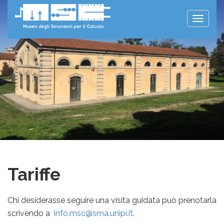
Toggle
naviga
Tariffe
Chi desiderasse seguire una visita guidata può prenotarla
scrivendo a
info.msc@sma.unipi.it
.