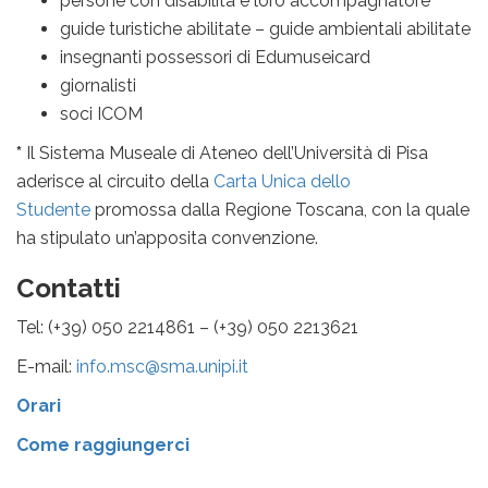
persone con disabilità e loro accompagnatore
guide turistiche abilitate – guide ambientali abilitate
insegnanti possessori di Edumuseicard
giornalisti
soci ICOM
*
Il Sistema Museale di Ateneo dell’Università di Pisa
aderisce al circuito della
Carta Unica dello
Studente
promossa dalla Regione Toscana, con la quale
ha stipulato un’apposita convenzione.
Contatti
Tel: (+39) 050 2214861 – (+39) 050 2213621
E-mail:
info.msc@sma.unipi.it
Orari
Come raggiungerci