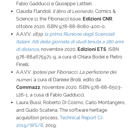
Fabio Gadducci e Giuseppe Lettieri.
Claudia Flandoli.
Il libro di Leonardo
, Comics &
Science 11 the Fibonacci issue,
Edizioni CNR
,
ottobre 2020. ISBN 978-88-8080-400-0.
A.A.V.V.
1839:
la prima Riunione degli Scienziati
Italiani. Atti della giornata
di studi tenuta a 180 anni
di distanza
, novembre 2020,
Edizioni ETS
, ISBN
978-884675971-9, a cura di Chiara Bodei e Pietro
Finelli.
A.A.V.V.
Ipotesi per Fibonacci. La perfezione dei
numeri,
a cura di Daniele Brolli, edito da
Comma22
, novembre 2020. ISBN 978-88-6503-
126-1, a cusa di Fabio Gadducci.
Laura Bussi, Roberto Di Cosmo, Carlo Montangero,
and Guido Scatena. The software heritage
acquisition process.
Technical Report CI-
2019/WS/8
, 2019.