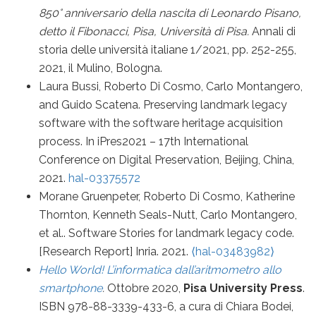
850° anniversario della nascita di Leonardo Pisano,
detto il Fibonacci, Pisa, Università di Pisa
.
Annali di
storia delle università italiane
1
/2021,
pp. 252-255,
2021, il Mulino, Bologna
.
Laura Bussi, Roberto Di Cosmo, Carlo Montangero,
and Guido Scatena. Preserving landmark legacy
software with the software heritage acquisition
process. In iPres2021 – 17th International
Conference on Digital Preservation, Beijing, China,
2021.
hal-03375572
Morane Gruenpeter, Roberto Di Cosmo, Katherine
Thornton, Kenneth Seals-Nutt, Carlo Montangero,
et al.. Software Stories for landmark legacy code.
[Research Report] Inria. 2021.
⟨hal-03483982⟩
Hello World! L’informatica dall’aritmometro allo
smartphone
.
Ottobre 2020,
Pisa University Press
.
ISBN 978-88-3339-433-6, a cura di Chiara Bodei,