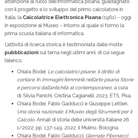
attenzione al ruolo dell’Informatica pisana, guadagnato
con il progetto e lo sviluppo del primo calcolatore in
Italia, la
Calcolatrice Elettronica
Pisana
(1961) – oggi
in esposizione al Museo – intorno al quale si formò la
prima scuola italiana di informatica.
L’attività di ricerca storica è testimoniata dalle molte
pubblicazioni
sul tema negli ultimi anni, di cui segue
l’elenco.
Chiara Bodei,
Le calcolatrici pisane. Il diritto di
contare
. In
Immagini femminili nell’arte pisana Storie
e percorsi dall’antichità al contemporaneo
, a cura
di: Silvia Panichi, Cristina Cagianelli, 2023, ETS, Pisa.
Chiara Bodei, Fabio Gadducci e Giuseppe Lettieri.
Una storia nazionale: il Museo degli Strumenti per il
Calcolo.
Annali di storia delle università italiane 2
6
1
/2022,
pp. 137-149, 2022, il Mulino, Bologna
.
Chiara Bodei, Fabio Gadducci.
Giornate Fibonacci: