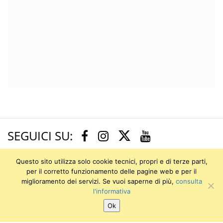
SEGUICI SU:
Twitter
Facebook
Instagram
Youtube
Questo sito utilizza solo cookie tecnici, propri e di terze parti,
Museo degli Strumenti per il Calcolo
per il corretto funzionamento delle pagine web e per il
miglioramento dei servizi. Se vuoi saperne di più,
consulta
l'informativa
Ok