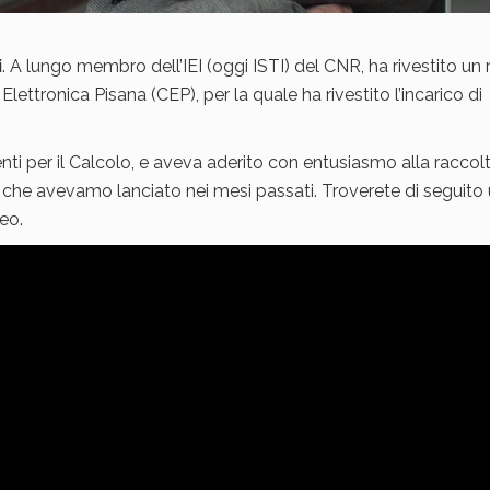
i
. A lungo membro dell’IEI (oggi ISTI) del CNR, ha rivestito un 
lettronica Pisana (CEP), per la quale ha rivestito l’incarico di
i per il Calcolo, e aveva aderito con entusiasmo alla raccolt
iana che avevamo lanciato nei mesi passati. Troverete di seguito
eo.