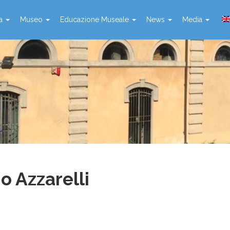
ta
Museo
Educazione Museale
News
Media
 Azzarelli