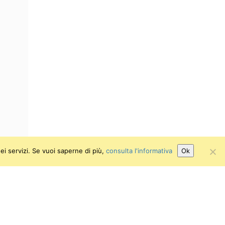
ei servizi. Se vuoi saperne di più,
consulta l'informativa
Ok
Attiva/disattiva alto contrasto