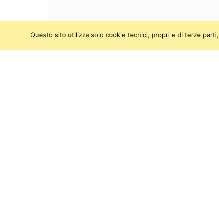
Questo sito utilizza solo cookie tecnici, propri e di terze par
SEGUICI SU:
Twitter
Facebook
Instagram
Youtu
Museo degli Strumenti per il Calcolo