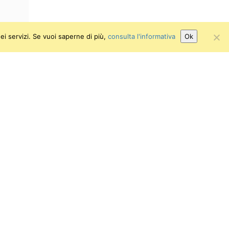
ei servizi. Se vuoi saperne di più,
consulta l'informativa
Ok
Attiva/disattiva alto contrasto
Attiva/disattiva dimensione testo
niversità di Pisa
.I. 00286820501
.F. 80003670504