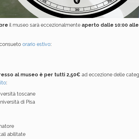
mbre
il museo sarà eccezionalmente
aperto dalle 10:00 alle
l consueto
orario estivo
:
resso al museo è per tutti 2,50€
ad eccezione delle categ
ito
:
niversità toscane
iversità di Pisa
natore
li abilitate