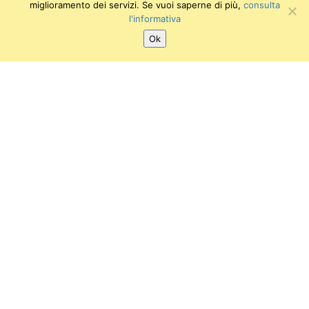
miglioramento dei servizi. Se vuoi saperne di più,
consulta
l'informativa
Ok
SEGUICI SU:
Twitter
Facebook
Instagram
Youtube
Museo degli Strumenti per il Calcolo