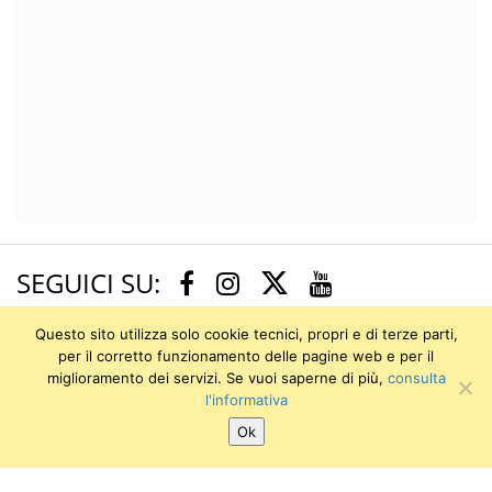
SEGUICI SU:
Twitter
Facebook
Instagram
Youtube
Questo sito utilizza solo cookie tecnici, propri e di terze parti,
Museo degli Strumenti per il Calcolo
per il corretto funzionamento delle pagine web e per il
miglioramento dei servizi. Se vuoi saperne di più,
consulta
l'informativa
Ok