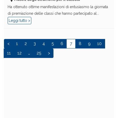
Ha ottenuto ottime manifestazioni di entusiasmo la giornata
di premiazione delle classi che hanno partecipato al...
Leggi tutto >
<
1
2
3
4
5
6
7
8
9
10
11
12
…
25
>